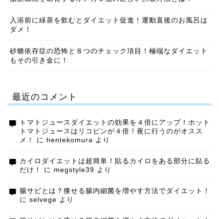
入浴前に緑茶を飲むとダイエット促進！運動直後のお風呂は
ダメ！
砂糖依存症の恐怖と８つのチェック項目！極端なダイエット
もその引き金に！
最近のコメント
トマトジュースダイエットの効果を４倍にアップ！ホット
トマトジュースはリコピンが４倍！夜に行うのがオスス
メ！
に
hentekomura
より
カイロダイエットは超簡単！貼るカイロをある部分に貼る
だけ！
に
megstyle39
より
腸サビとは？痩せる腸内細菌を増やす方法でダイエット！
に
selvege
より