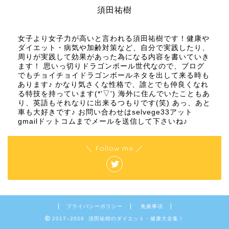
須田祐樹
女子より女子力が高いと言われる須田祐樹です！健康や
ダイエット・病気や加齢対策など、自分で実践したり、
周りが実践して効果があった為になる内容を書いていき
ます！ 思いっ切りドラゴンボール世代なので、ブログ
でもチョイチョイドラゴンボールネタを出して来る時も
あります♪ かなり気さくな性格で、誰とでも仲良くなれ
る特技を持っています(*'▽') 海外に住んでいたこともあ
り、英語もそれなりに出来るつもりです(笑) あっ、あと
車も大好きです♪ お問い合わせはselvege33アット
gmailドットコムまでメールを送信して下さいね♪
＼ Follow me ／
プライバシーポリシー
免責事項
2017–2026 須田祐樹のダイエット・健康大全集！