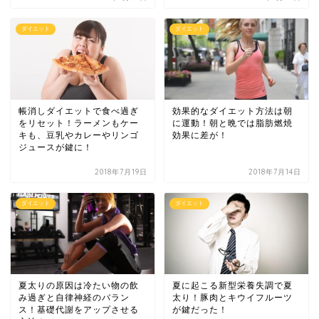
ダイエット
ダイエット
帳消しダイエットで食べ過ぎ
効果的なダイエット方法は朝
をリセット！ラーメンもケー
に運動！朝と晩では脂肪燃焼
キも、豆乳やカレーやリンゴ
効果に差が！
ジュースが鍵に！
2018年7月19日
2018年7月14日
ダイエット
ダイエット
夏太りの原因は冷たい物の飲
夏に起こる新型栄養失調で夏
み過ぎと自律神経のバラン
太り！豚肉とキウイフルーツ
ス！基礎代謝をアップさせる
が鍵だった！