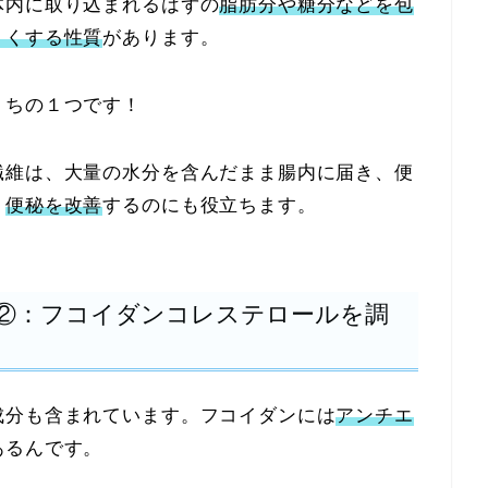
体内に取り込まれるはずの
脂肪分や糖分などを包
くくする性質
があります。
うちの１つです！
繊維は、大量の水分を含んだまま腸内に届き、便
、
便秘を改善
するのにも役立ちます。
②：フコイダンコレステロールを調
成分も含まれています。フコイダンには
アンチエ
あるんです。