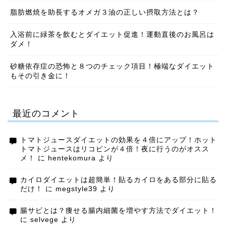
脂肪燃焼を助長するオメガ３油の正しい摂取方法とは？
入浴前に緑茶を飲むとダイエット促進！運動直後のお風呂は
ダメ！
砂糖依存症の恐怖と８つのチェック項目！極端なダイエット
もその引き金に！
最近のコメント
トマトジュースダイエットの効果を４倍にアップ！ホット
トマトジュースはリコピンが４倍！夜に行うのがオスス
メ！
に
hentekomura
より
カイロダイエットは超簡単！貼るカイロをある部分に貼る
だけ！
に
megstyle39
より
腸サビとは？痩せる腸内細菌を増やす方法でダイエット！
に
selvege
より