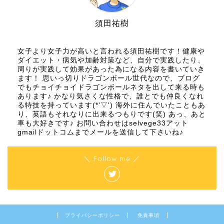
須田祐樹
女子より女子力が高いと言われる須田祐樹です！健康や
ダイエット・病気や加齢対策など、自分で実践したり、
周りが実践して効果があった為になる内容を書いていき
ます！ 思いっ切りドラゴンボール世代なので、ブログ
でもチョイチョイドラゴンボールネタを出して来る時も
あります♪ かなり気さくな性格で、誰とでも仲良くなれ
る特技を持っています(*'▽') 海外に住んでいたこともあ
り、英語もそれなりに出来るつもりです(笑) あっ、あと
車も大好きです♪ お問い合わせはselvege33アット
gmailドットコムまでメールを送信して下さいね♪
＼ Follow me ／
プライバシーポリシー
免責事項