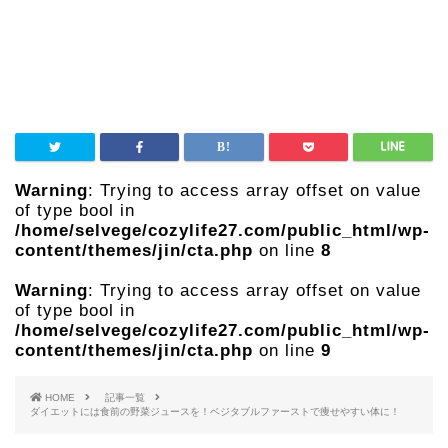
Warning
: Trying to access array offset on value
of type bool in
/home/selvege/cozylife27.com/public_html/wp-
content/themes/jin/cta.php
on line
8
Warning
: Trying to access array offset on value
of type bool in
/home/selvege/cozylife27.com/public_html/wp-
content/themes/jin/cta.php
on line
9
HOME
記事一覧
ダイエットには食前の野菜ジュースを！ベジタブルファーストで痩せやすい体に！