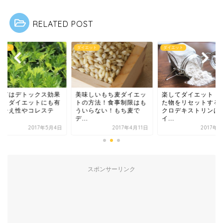
RELATED POST
エット
ダイエット
ダイエット
もぎはデトックス効果
美味しいもち麦ダイエッ
楽してダイエット！
ありダイエットにも有
トの方法！食事制限はも
た物をリセットする
！冷え性やコレステ
ういらない！もち麦で
クロデキストリンは
.
デ...
イ...
2017年5月4日
2017年4月11日
2017年
スポンサーリンク