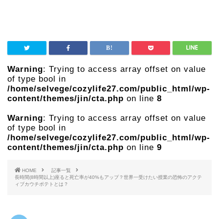
Warning
: Trying to access array offset on value
of type bool in
/home/selvege/cozylife27.com/public_html/wp-
content/themes/jin/cta.php
on line
8
Warning
: Trying to access array offset on value
of type bool in
/home/selvege/cozylife27.com/public_html/wp-
content/themes/jin/cta.php
on line
9
HOME
記事一覧
長時間(8時間以上)座ると死亡率が40%もアップ？世界一受けたい授業の恐怖のアクテ
ィブカウチポテトとは？