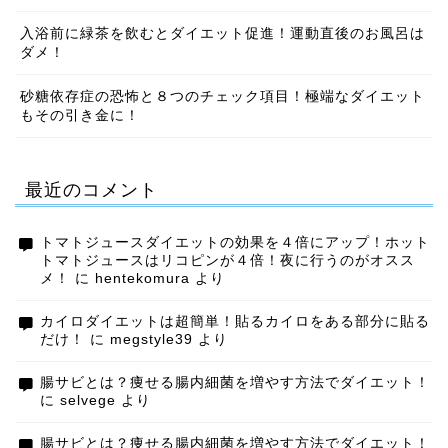
入浴前に緑茶を飲むとダイエット促進！運動直後のお風呂は
ダメ！
砂糖依存症の恐怖と８つのチェック項目！極端なダイエット
もその引き金に！
最近のコメント
トマトジュースダイエットの効果を４倍にアップ！ホット
トマトジュースはリコピンが４倍！夜に行うのがオスス
メ！
に
hentekomura
より
カイロダイエットは超簡単！貼るカイロをある部分に貼る
だけ！
に
megstyle39
より
腸サビとは？痩せる腸内細菌を増やす方法でダイエット！
に
selvege
より
腸サビとは？痩せる腸内細菌を増やす方法でダイエット！