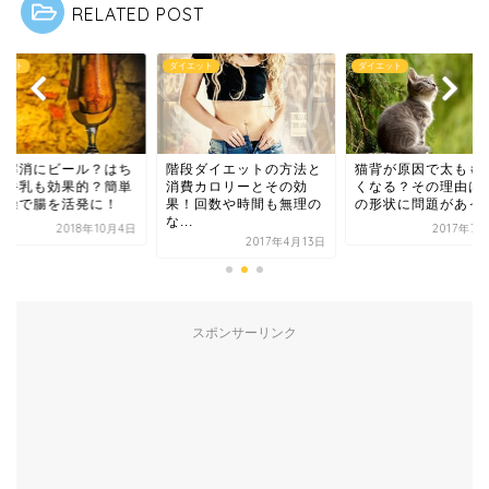
RELATED POST
エット
ダイエット
ダイエット
秘解消にビール？はち
階段ダイエットの方法と
猫背が原因で太もも
つ牛乳も効果的？簡単
消費カロリーとその効
くなる？その理由は
体操で腸を活発に！
果！回数や時間も無理の
の形状に問題があっ
な...
2018年10月4日
2017年7
2017年4月13日
スポンサーリンク