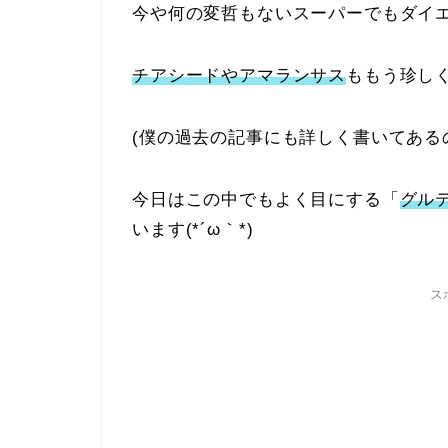
今や何の変哲もないスーパーでもダイ
チアシードやアマランサス
ももう珍し
(僕の過去の記事にも詳しく書いてある
今日はこの中でもよく目にする「
グル
います(*´ω｀*)
ス